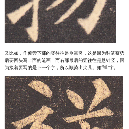
又比如，作偏旁下部的竖往往是垂露竖，这是因为驻笔蓄势
后要回头写上面的笔画；而右部最后的竖往往是悬针竖，因
为接着要写的是下一个字，所以顺势出尖儿。如“祥”字。