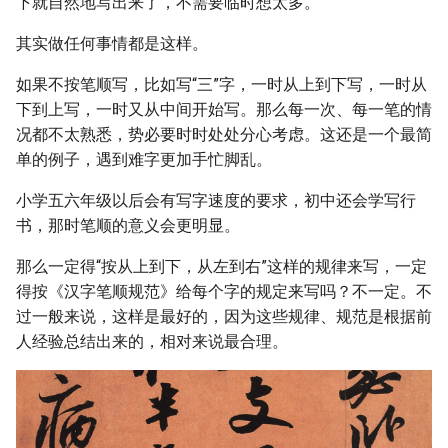
下就自然地写出来了，不需要临时想太多。
法（累积更新）
小学语文识字卡片（2021年
少儿编程用在线编辑器
Phaser3学习笔记
秋季更新）
孩子只想听音频故事不想读书
大语言模型校对工具AI
一年级下学期拼音字母表为什
计算机软件著作权登记实例
Markdown常用标记示例
用Cursor探索ConTeXt代码库
约翰·凡蒂（John Fante）
Phaser.GameObjects.Text文
第8节 - 收集星星
其实做任何事情都是这样。
为什么自然拼读法里面的规律
看书，怎么办？
Proofreader
么是英文字母的顺序
派真和两条腿来到哈罗世界
中的字体机制
Phaser3官网实例学习笔记
本
缺乏普遍性？
小学语文识字卡片（2020年
跟我的《拼字》“同款”的几种
给自己配置称心如意的写作工
大时代，读小诗
第9节 - 计分
如果不按笔顺写，比如写“三”字，一时从上到下写，一时从
秋季）
《二〇二一年全国姓名报告》
AI图书校对工具库
如何看待鲁迅先生提出要废除
游戏
编程环境
具
使Typst par能调整汉字间距
Phaser2官网实例学习笔记
Container容器
下到上写，一时又从中间开始写。那么每一次、每一笔的情
学英语从哪里开始？
发布，你家孩子“撞名”了吗？
汉字
理性分层，或比的词族
第10节 - 跳跳弹
况都不太熟悉，势必要时时处处分心考虑。这还是一个最简
古人识字的特点
比较AI模型用于中文校对的效
《通用规范汉字表》中构字最
初学python，有哪些编辑器推
奇技淫巧志
体验Typst
一个业余习Phaser的野路子
Group组
单的例子，遇到难字更加手忙脚乱。
如何学习英语音标？
春节假期里，怎么让孩子读书
果
遇到难字怎么输入
多的100个部件
荐
沉迷日志
更有收获
语文课识字的特点
我常用的TextPro用自定义替
Typst学习笔记
小学五六年级以后会有写字速度的要求，初中还会学写行
Actions批处理
有道词典笔2.0之童书实测
图书编辑怎么学AI？
当初创制拼音的时候为什么不
语言学习游戏整理(草稿)
Python编程答问
换表
书，那时笔顺的意义会更明显。
如何看待儿童识字应该“只认
用v而用ü？（汉语拼音方案的
LuaTeX结点游乐场
InputPlugin输入管理器
那么一定得“按从上到下，从左到右”这样的规律来写，一定
字，图和拼音都不看”？
亲子阅读笔记
一些问题）
怎么用AI辅助做一本安徒生童
视频益智游戏分类
Python口头禅
LibreOfficeWriter使用问题
得按《汉字笔顺规范》给每个字的规定来写吗？不一定。不
话选
LuaTeX回调游乐场
Pointer热点
过一般来说，这样是最好的，因为这些规律、规范是根据前
小学识字方法有哪些？
是不是孩子可以不上幼儿园
汉语拼音为什么叫汉语拼音，
Pyo学习笔记
用正则表达式处理文本、管理
人经验总结出来的，相对来说最合理。
而不叫汉语注音或汉语音标？
我用AI辅助图书编校的几个例
文件的三件套
LuaTeX-LMTX-CLD学习笔记
Camera镜头
子
怎么教孩子识字
怎么跟孩子解释生命的意义
Pyo文档（一）
宋体字是否是最长时间适合阅
给编辑朋友的正则表达式课程
ConTeXt学习笔记
Phaser3场景一览
读的字体？
给自家孩子DIY识字材料：字
如何说孩子才会听
Pyo文档（二）实例
卡（附成品）
教育硬件学习笔记
latex-CTEX学习笔记
Phaser3游戏对象一览