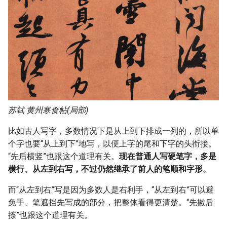
简体字里三点水为什么简化为
如何能让小学生安静的做作业
《极简算术史》读书笔记
两点水？
早识字会破坏孩子的创造力、
小工具：从多文件中收集字符
TEX学习笔记
Phaser3事件一览
想象力吗？
怎么才能让孩子自己查字典识
串
教孩子骑自行车
为什么长时间盯着一个汉字，
字？
ConTeXt rule学习笔记
Phaser3物理模块一览
会觉得很奇怪，觉得不认识这
有什么文章含有不同的汉字比
Audition技巧：使两段不同环
个汉字?
较多，可以用于教小朋友识
小学一年级要背《弟子规》合
境的录音协调一致
TEX系学习资源
场景的Arcade物理系统一览
字？
理吗
为什么把「國」改成「国」，
Audition技巧：半自动分切音
MetaPost、MetaFun学习笔
场景的Arcade物理世界一览
「或」有什么含义？
常用字源字理(累积更新)
家长伴学技术笔记（累积更
频
苏轼 黄州寒食帖(局部)
记
新）
Arcade动态物体一览
比如古人写字，多数情况下是从上到下排成一列的，所以单
形声字在现代汉语常用字中所
从顷到颍（附说明）
小工具：分割文本文件
metapost用例
个字也要“从上到下”地写，以便上字的尾和下字的头衔接。
占的比例是百分之几？
那个偷东西的人就是我
“先后横竖”也跟这个道理有关。
现在普通人写硬笔字，多是
从㫃到旗
硬盘损坏，抢救数据
TeX怎样计算横盒子(hbox)中
横行、从左到右写，不过仍然继承了前人的笔顺和字形。
为什么汉字会演化成方方正正
的胶的设定值
的，没有圆圈结构的偏旁
小学语文同步兴趣识字（累积
markdown学习笔记
而“从左到右”写是因为多数人是右利手，“从左到右”可以避
更新）
理解未满盒子和溢出盒子的警
免手、笔遮挡先写成的部分，把整体看得更清楚。“先撇后
汉字到底有多多？
两种markdown文件解析方法
告信息
捺”也跟这个道理有关。
为什么语文老师不一个个教汉