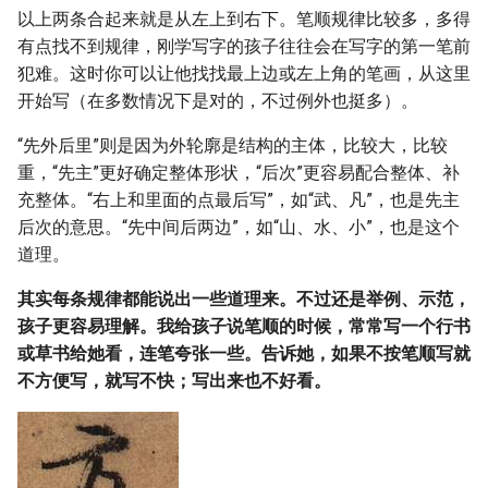
简体字随机组合成某一本书的
字本义？
markdown中的mermaid图例
学习笔记
以上两条合起来就是从左上到右下。笔顺规律比较多，多得
概率大约是多少，怎么算？
有点找不到规律，刚学写字的孩子往往会在写字的第一笔前
孩子在上小学之前该让他掌握
有没有合适的能替代flash的软
犯难。这时你可以让他找找最上边或左上角的笔画，从这里
《标点符号用法》的间隔号宽
拼音吗？
件推荐？
开始写（在多数情况下是对的，不过例外也挺多）。
度有误
适当开展繁体字教育有必要
“先外后里”则是因为外轮廓是结构的主体，比较大，比较
静态网站框架
当代初高中语文教学是否过于
吗？
重，“先主”更好确定整体形状，“后次”更容易配合整体、补
mkdocs+material学习笔记
“文学化”了？
充整体。“右上和里面的点最后写”，如“武、凡”，也是先主
mkdocs-macros-plugin宏插件
后次的意思。“先中间后两边”，如“山、水、小”，也是这个
中年人自学英语的动力从哪儿
道理。
来？
autotrace说明文档
其实每条规律都能说出一些道理来。不过还是举例、示范，
孩子更容易理解。我给孩子说笔顺的时候，常常写一个行书
更多语文与伴学答问 〉〉
静态网站生成器Pelican学习
或草书给她看，连笔夸张一些。告诉她，如果不按笔顺写就
笔记
不方便写，就写不快；写出来也不好看。
国家和行业标准有版权吗？
参考文献著录规则笔记