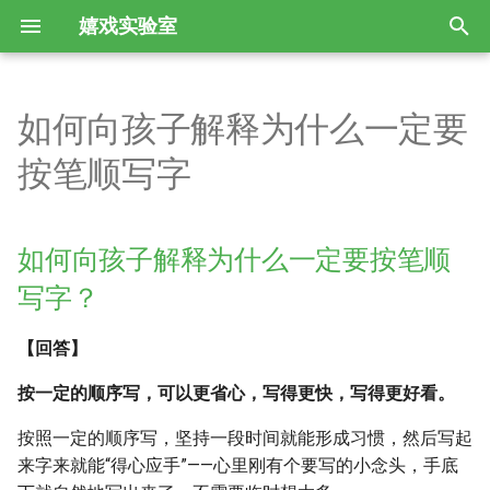
嬉戏实验室
正
在
如何向孩子解释为什么一定要
识字量估算
部编版小学语文教材拼音标注
孩子不会写作文，能说，一到
都说写日记是好习惯，但孩子
自制儿童识字语料库与分级字
如何向孩子解释为什么一定要
Arcade：适合少儿Python入门
教童子法
AI Proofreader便查图表
编辑技术总目提要
Phaser3游戏结构示例（未完
GameConfig游戏配置
第一节 - 前言
语文练习册和试卷的ConTeXt
布考斯基年表
初
按笔顺写字
规则
写就不会了
不爱写怎么办
表
按笔顺写字？
的游戏框架
成）
模板
始
《幼儿识字90天：认识书中
连环图画琐谈
大语言模型评定普通话水平的
常用与备用软件、语言和框架
ScaleManager窗口适配
第二节 - 加载资源
弹醉琴/如击鼓/直到手指滴
80%的汉字》
部编版小学语文教材拼音是什
汉语拼音韵母o的读法
孩子不爱学习？先让他爱上读
自制儿童识字分级字表
Arcade学习笔记
效果
Phaser3的模块结构
ConTeXt简介和中文排版效果
血：布考斯基诗集
化
么字体
书
如何向孩子解释为什么一定要按笔顺
《看图识字》
效率工具答问（累积更新）
Scene场景
第三节 - 建立游戏世界
搜
怎么让孩子识字又多又准确
为什么拼音ao不写作au
试试你认识多少字
Pygame Zero文档的思维导图
用于AI图书校对的vscode扩
在Phaser游戏中嵌入字体
ConTeXt中文标点压缩插件
爱如恶狗：布考斯基诗集
写字？
一年级孩子看书特别快，但很
却是石榴知立夏，年年此日一
和入门实例
展
人生识字胡涂始
用ChatGPT训练一位育儿教练
ScenePlugin场景管理器
第四节 - 平台
索
粗略，怎么引导？
花开：立夏的字
儿童识字用成语及录音（A级
究竟有没有“您们”这种用法？
儿童识字用汉语文本的难度算
Phaser新闻联播
ConTeXt LMTX中文竖排插件
最终人如花：布考斯基新诗选
【回答】
引
字）
法
PygameZero助手（比照
如何确保书稿批量替换或转换
译
王镛书苏轼石苍舒醉墨堂诗
《ChatGPT辅助教学80招》目
LoaderPlugin加载器
第5节 - 玩家
孩子不爱学习，毛糙、应付怎
蔬菜青，蔬菜青，说说笑笑到
Scratch而做的增强）
不出错
擎
“共”为什么从部首“艹”可以查
录试译
Phaser3常识答问（一）
ConTeXt LMTX中文竖排思路
按一定的顺序写，可以更省心，写得更快，写得更好看。
么办？
北京：城里的字
如何看待《义务教育常用词表
到
《拼字》游戏软件说明文档
黑馍爱夹菜（试译）
《传统语文教育教材论》阅读
Sprite精灵
第6节 - 添加物理系统
按照一定的顺序写，坚持一段时间就能形成习惯，然后写起
（草案）》出版并对外发布
PygameZero资源
校对工具AI Proofreader的审
笔记
给文字工作者的
Phaser3常识答问（二）
ConTeXt+LMTX双行夹注的简
来字来就能“得心应手”——心里刚有个要写的小念头，手底
陪孩子学英语的一点尝试和想
许三多是哪三多？：小孩的字
校记录、勘误表功能
汉字为何是简化的趋势
汉字《拼字》游戏2.0
VSCode+Markdown入门教程
单实现
《生来如此》字幕
Graphics图形
第7节 - 键盘控制