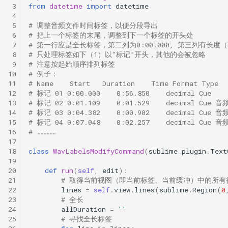
 3
from
datetime
import
datetime
 4
 5
# 调整音频文件时间标签，以便分段导出
 6
# 把上一个标签的末尾，调整到下一个标签的开头处
 7
# 第一行应是全长标签，第二列为0:00.000, 第三列有长度
 8
# 只处理标签如下（1）以“标记”开头，其他的会被忽略
 9
# 注意按起始顺序排列标签
10
# 例子：
11
# Name    Start   Duration    Time Format Type  
12
# 标记 01 0:00.000    0:56.850    decimal Cue
13
# 标记 02 0:01.109    0:01.529    decimal Cue 
14
# 标记 03 0:04.382    0:00.902    decimal Cue 
15
# 标记 04 0:07.048    0:02.257    decimal Cue 
16
# …………
17
18
class
WavLabelsModifyCommand
(
sublime_plugin
.
Text
19
20
def
run
(
self
,
edit
):
21
# 取得当前视图（即当前标签、当前缓冲）中的所有
22
lines
=
self
.
view
.
lines
(
sublime
.
Region
(
0
23
# 全长
24
allDuration
=
''
25
# 寻找全长标签