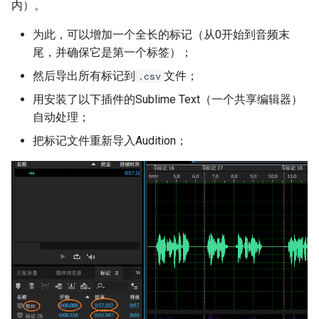
内）。
简体字随机组合成某一本书的
字本义？
学习笔记
概率大约是多少，怎么算？
为此，可以增加一个全长的标记（从0开始到音频末
孩子在上小学之前该让他掌握
尾，并确保它是第一个标签）；
《标点符号用法》的间隔号宽
拼音吗？
然后导出所有标记到
文件；
度有误
.csv
适当开展繁体字教育有必要
用安装了以下插件的Sublime Text（一个共享编辑器）
当代初高中语文教学是否过于
吗？
自动处理；
“文学化”了？
把标记文件重新导入Audition；
中年人自学英语的动力从哪儿
来？
更多语文与伴学答问 〉〉
国家和行业标准有版权吗？