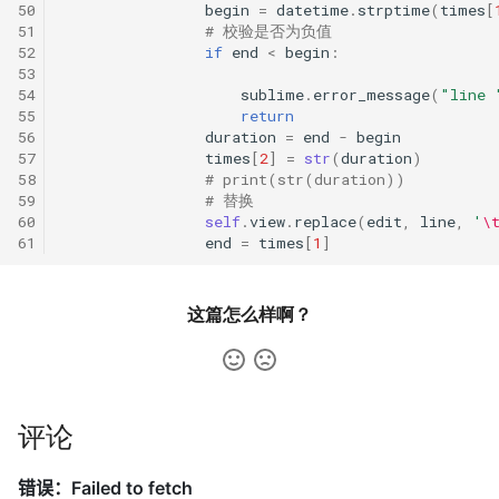
50
begin
=
datetime
.
strptime
(
times
[
51
# 校验是否为负值
52
if
end
<
begin
:
53
54
sublime
.
error_message
(
"line 
55
return
56
duration
=
end
-
begin
57
times
[
2
]
=
str
(
duration
)
58
# print(str(duration))
59
# 替换
60
self
.
view
.
replace
(
edit
,
line
,
'
\
61
end
=
times
[
1
]
这篇怎么样啊？
评论