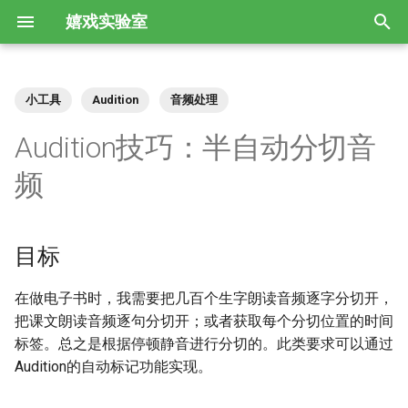
嬉戏实验室
正
在
小工具
Audition
音频处理
识字量估算
部编版小学语文教材拼音标注
孩子不会写作文，能说，一到
都说写日记是好习惯，但孩子
自制儿童识字语料库与分级字
亲子写字笔记
Arcade：适合少儿Python入门
教童子法
AI Proofreader便查图表
目标
Phaser3游戏结构示例（未完
GameConfig游戏配置
第一节 - 前言
语文练习册和试卷的ConTeXt
布考斯基年表
初
Audition技巧：半自动分切音
规则
写就不会了
不爱写怎么办
表
的游戏框架
成）
模板
始
《幼儿识字90天：认识书中
2678字笔顺动画
连环图画琐谈
大语言模型评定普通话水平的
步骤
ScaleManager窗口适配
第二节 - 加载资源
弹醉琴/如击鼓/直到手指滴
频
80%的汉字》
部编版小学语文教材拼音是什
汉语拼音韵母o的读法
孩子不爱学习？先让他爱上读
自制儿童识字分级字表
Arcade学习笔记
效果
Phaser3的模块结构
ConTeXt简介和中文排版效果
血：布考斯基诗集
化
么字体
书
如何向孩子解释为什么一定要
《看图识字》
Scene场景
第三节 - 建立游戏世界
自动标记
搜
怎么让孩子识字又多又准确
为什么拼音ao不写作au
试试你认识多少字
按笔顺写字
Pygame Zero文档的思维导图
用于AI图书校对的vscode扩
在Phaser游戏中嵌入字体
ConTeXt中文标点压缩插件
爱如恶狗：布考斯基诗集
目标
一年级孩子看书特别快，但很
却是石榴知立夏，年年此日一
和入门实例
展
人生识字胡涂始
ScenePlugin场景管理器
第四节 - 平台
调整标记
索
粗略，怎么引导？
花开：立夏的字
儿童识字用成语及录音（A级
究竟有没有“您们”这种用法？
儿童识字用汉语文本的难度算
颜真卿有没有写错字
Phaser新闻联播
ConTeXt LMTX中文竖排插件
最终人如花：布考斯基新诗选
引
在做电子书时，我需要把几百个生字朗读音频逐字分切开，
字）
法
PygameZero助手（比照
如何确保书稿批量替换或转换
译
王镛书苏轼石苍舒醉墨堂诗
sublime Text插件
LoaderPlugin加载器
第5节 - 玩家
把课文朗读音频逐句分切开；或者获取每个分切位置的时间
孩子不爱学习，毛糙、应付怎
蔬菜青，蔬菜青，说说笑笑到
Scratch而做的增强）
不出错
擎
“共”为什么从部首“艹”可以查
是不是只有汉字才能写出书法
Phaser3常识答问（一）
ConTeXt LMTX中文竖排思路
标签。总之是根据停顿静音进行分切的。此类要求可以通过
么办？
北京：城里的字
如何看待《义务教育常用词表
到
《拼字》游戏软件说明文档
黑馍爱夹菜（试译）
《传统语文教育教材论》阅读
Sprite精灵
第6节 - 添加物理系统
Audition的自动标记功能实现。
（草案）》出版并对外发布
PygameZero资源
校对工具AI Proofreader的审
为什么英语和拼音要学两套手
笔记
Phaser3常识答问（二）
ConTeXt+LMTX双行夹注的简
陪孩子学英语的一点尝试和想
许三多是哪三多？：小孩的字
校记录、勘误表功能
汉字为何是简化的趋势
汉字《拼字》游戏2.0
写体？
单实现
《生来如此》字幕
Graphics图形
第7节 - 键盘控制