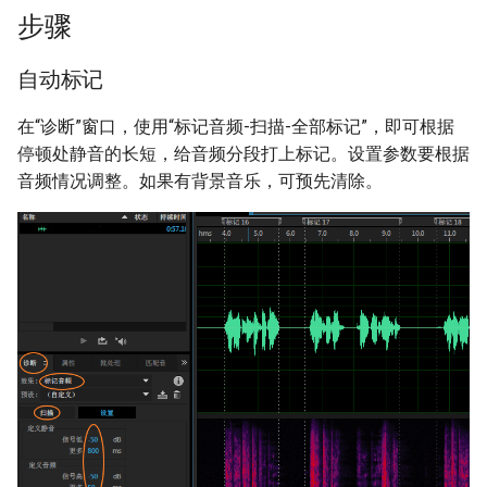
法（累积更新）
小学语文识字卡片（2021年
少儿编程用在线编辑器
Phaser3学习笔记
步骤
秋季更新）
孩子只想听音频故事不想读书
大语言模型校对工具AI
一年级下学期拼音字母表为什
计算机软件著作权登记实例
为什么小学英语教材要用这种
用Cursor探索ConTeXt代码库
约翰·凡蒂（John Fante）
Phaser.GameObjects.Text文
第8节 - 收集星星
为什么自然拼读法里面的规律
看书，怎么办？
Proofreader
么是英文字母的顺序
字体印刷
派真和两条腿来到哈罗世界
中的字体机制
Phaser3官网实例学习笔记
本
自动标记
缺乏普遍性？
小学语文识字卡片（2020年
跟我的《拼字》“同款”的几种
大时代，读小诗
第9节 - 计分
秋季）
《二〇二一年全国姓名报告》
AI图书校对工具库
如何看待鲁迅先生提出要废除
游戏
《高力士墓志》网图比书清楚
编程环境
使Typst par能调整汉字间距
Phaser2官网实例学习笔记
Container容器
在“诊断”窗口，使用“标记音频-扫描-全部标记”，即可根据
学英语从哪里开始？
发布，你家孩子“撞名”了吗？
汉字
理性分层，或比的词族
第10节 - 跳跳弹
停顿处静音的长短，给音频分段打上标记。设置参数要根据
古人识字的特点
比较AI模型用于中文校对的效
《通用规范汉字表》中构字最
书论：唐·韩方明《授笔要
初学python，有哪些编辑器推
体验Typst
一个业余习Phaser的野路子
Group组
音频情况调整。如果有背景音乐，可预先清除。
如何学习英语音标？
春节假期里，怎么让孩子读书
果
遇到难字怎么输入
多的100个部件
说》
荐
沉迷日志
更有收获
语文课识字的特点
Typst学习笔记
Actions批处理
有道词典笔2.0之童书实测
图书编辑怎么学AI？
当初创制拼音的时候为什么不
语言学习游戏整理(草稿)
书论：宋·米芾《海岳名言》
Python编程答问
如何看待儿童识字应该“只认
用v而用ü？（汉语拼音方案的
LuaTeX结点游乐场
InputPlugin输入管理器
字，图和拼音都不看”？
亲子阅读笔记
一些问题）
怎么用AI辅助做一本安徒生童
视频益智游戏分类
书论：宋高宗赵构《翰墨志》
Python口头禅
话选
LuaTeX回调游乐场
Pointer热点
小学识字方法有哪些？
是不是孩子可以不上幼儿园
汉语拼音为什么叫汉语拼音，
书论：明·李淳《大字结构八
Pyo学习笔记
而不叫汉语注音或汉语音标？
我用AI辅助图书编校的几个例
十四法》
LuaTeX-LMTX-CLD学习笔记
Camera镜头
子
怎么教孩子识字
怎么跟孩子解释生命的意义
Pyo文档（一）
宋体字是否是最长时间适合阅
书论：元·陈绎曾《翰林要
ConTeXt学习笔记
Phaser3场景一览
读的字体？
给自家孩子DIY识字材料：字
如何说孩子才会听
诀》
Pyo文档（二）实例
卡（附成品）
latex-CTEX学习笔记
Phaser3游戏对象一览