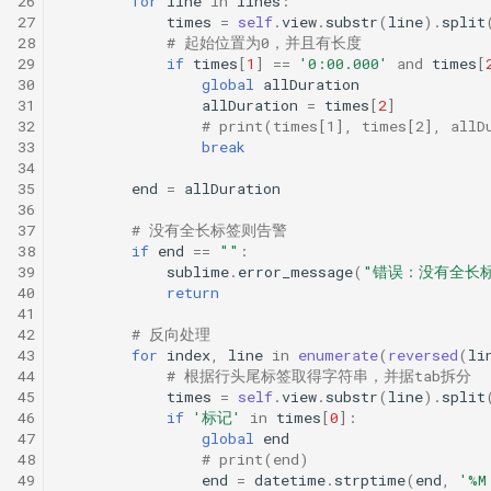
26
for
line
in
lines
:
27
times
=
self
.
view
.
substr
(
line
)
.
split
28
# 起始位置为0，并且有长度
29
if
times
[
1
]
==
'0:00.000'
and
times
[
30
global
allDuration
31
allDuration
=
times
[
2
]
32
# print(times[1], times[2], allD
33
break
34
35
end
=
allDuration
36
37
# 没有全长标签则告警
38
if
end
==
""
:
39
sublime
.
error_message
(
"错误：没有全长
40
return
41
42
# 反向处理
43
for
index
,
line
in
enumerate
(
reversed
(
li
44
# 根据行头尾标签取得字符串，并据tab拆分
45
times
=
self
.
view
.
substr
(
line
)
.
split
46
if
'标记'
in
times
[
0
]:
47
global
end
48
# print(end)
49
end
=
datetime
.
strptime
(
end
,
'%M