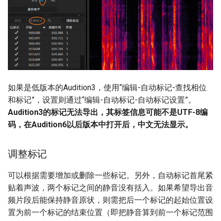
简体字里三点水为什么简化为
如何能让小学生安静的做作业
书论：元·佚名《书法三昧》
《极简算术史》读书笔记
两点水？
早识字会破坏孩子的创造力、
TEX学习笔记
Phaser3事件一览
想象力吗？
怎么才能让孩子自己查字典识
书论：明·杨慎《墨池琐录》
教孩子骑自行车
为什么长时间盯着一个汉字，
字？
ConTeXt rule学习笔记
Phaser3物理模块一览
会觉得很奇怪，觉得不认识这
有什么文章含有不同的汉字比
书论：明·宋啬《书法纶贯》
个汉字?
较多，可以用于教小朋友识
小学一年级要背《弟子规》合
TEX系学习资源
场景的Arcade物理系统一览
字？
理吗
书论：明末清初·宋曹《书法
如果是低版本的Audition3，使用“编辑-自动标记-查找相位
为什么把「國」改成「国」，
约言》
MetaPost、MetaFun学习笔
场景的Arcade物理世界一览
和标记”，设置则通过“编辑-自动标记-自动标记设置”。
「或」有什么含义？
常用字源字理(累积更新)
家长伴学技术笔记（累积更
记
Audition3的标记无法导出，其标签信息可能不是UTF-8编
新）
书论：明·丰坊《童学书程》
Arcade动态物体一览
码，在Audition6以后版本中打开后，中文无法显示。
形声字在现代汉语常用字中所
从顷到颍（附说明）
metapost用例
占的比例是百分之几？
那个偷东西的人就是我
调整标记
从㫃到旗
TeX怎样计算横盒子(hbox)中
为什么汉字会演化成方方正正
的胶的设定值
可以根据需要增加或删除一些标记。另外，自动标记首尾紧
的，没有圆圈结构的偏旁
小学语文同步兴趣识字（累积
贴着声波，两个标记之间的静音没有括入。如果希望导出音
更新）
理解未满盒子和溢出盒子的警
频片段后能保持静音原状，则需把后一个标记的起始位置设
汉字到底有多多？
告信息
置为前一个标记的结束位置（即把静音算到前一个标记范围
为什么语文老师不一个个教汉