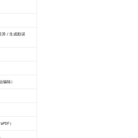
差异 / 生成勘误
贴编辑）
aPDF）
）