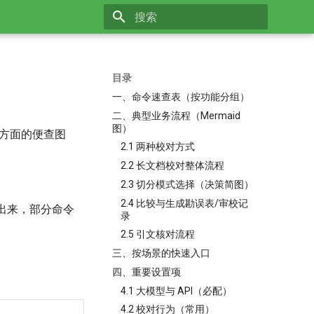
正在初始化搜索引擎
目录
一、命令速查表（按功能分组）
二、典型业务流程（Mermaid
图）
辑等方面的便查图
2.1 两种校对方式
2.2 长文档校对整体流程
2.3 切分模式选择（决策简图）
2.4 比较与生成勘误表/审校记
后筛选出来，部分命令
录
2.5 引文核对流程
三、按场景的快速入口
四、重要设置项
4.1 大模型与 API（必配）
4.2 校对行为（常用）