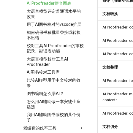
命令（在命令面
AI Proofreader便查图表
大语言模型评定普通话水平的
文档转换
效果
用于AI图书校对的vscode扩展
AI Proofreader: 
如何确保书稿批量替换或转换
不出错
AI Proofreader: 
校对工具AI Proofreader的审校
记录、勘误表功能
AI Proofreader: 
大语言模型校对工具AI
Proofreader
文档整理
AI图书校对工具库
比较AI模型用于中文校对的效
AI Proofreader: f
果
图书编辑怎么学AI？
AI Proofreader: ma
contents
怎么用AI辅助做一本安徒生童
话选
AI Proofreader: c
我用AI辅助图书编校的几个例
子
文档切分
老编辑的效率工具