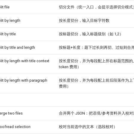
it file
切分文件（统一入口，会提示选择切分模式
lit by length
按长度切分，输入目标字符数
it by title
按标题切分，输入标题级别（如 1,2）
it by title and length
按标题+长度：题下过长则再切、过短则合
it by length with title context
按长度切分，并为每段配上所在标题范围的
token 费用）
lit by length with paragraph
按长度切分，并为每段配上前后段落作为上下文
费用）
erge two files
合并两个 JSON：把语境/参考资料并入校对用
roofread selection
校对当前选中的文本（选段校对）