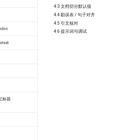
4.3 文档切分默认值
4.4 勘误表 / 句子对齐
4.5 引文核对
ndoc
4.6 提示词与调试
text
标记标题