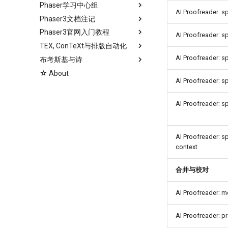
Phaser学习中心组
AI Proofreader: spl
Phaser3文档注记
Phaser3官网入门教程
AI Proofreader: sp
TEX, ConTeXt与排版自动化
AI Proofreader: spl
布考斯基与诗
☆ About
AI Proofreader: spl
AI Proofreader: spl
AI Proofreader: sp
context
合并与校对
AI Proofreader: m
AI Proofreader: p